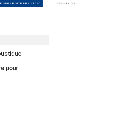
R SUR LE SITE DE L'AFPAC
CONNEXION
oustique
re pour